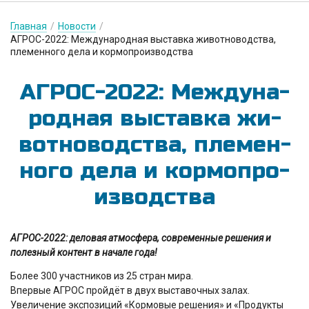
Главная
/
Новости
/
АГРОС-2022: Международная выставка животноводства,
племенного дела и кормопроизводства
АГ­РОС-2022: Меж­ду­на­
род­ная выс­тавка жи­
вот­но­водс­тва, пле­мен­
но­го де­ла и кор­мопро­
из­водс­тва
АГРОС-2022: деловая атмосфера, современные решения и
полезный контент в начале года!
Более 300 участников из 25 стран мира.
Впервые АГРОС пройдёт в двух выставочных залах.
Увеличение экспозиций «Кормовые решения» и «Продукты